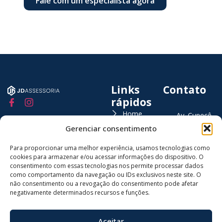
Fale com um especialista agora
Links
Contato
rápidos
Home
Av. Cupecê,
Americanópoli
Gerenciar consentimento
Sobre nós
4191, Sala 12 
Nossos
São Paulo/SP
Para proporcionar uma melhor experiência, usamos tecnologias como
serviços
cookies para armazenar e/ou acessar informações do dispositivo. O
(11)
consentimento com essas tecnologias nos permite processar dados
Blog
94813-
como comportamento da navegação ou IDs exclusivos neste site. O
9955
não consentimento ou a revogação do consentimento pode afetar
Contato
negativamente determinados recursos e funções.
contato@jdas
Aceitar